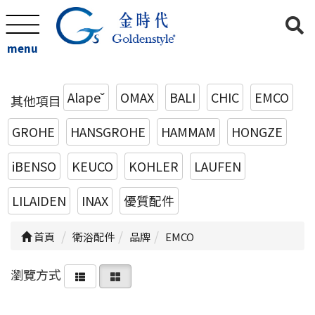
menu
Alape˘
OMAX
BALI
CHIC
EMCO
其他項目
GROHE
HANSGROHE
HAMMAM
HONGZE
iBENSO
KEUCO
KOHLER
LAUFEN
LILAIDEN
INAX
優質配件
首頁
衛浴配件
品牌
EMCO
瀏覽方式