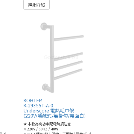
詳細介紹
KOHLER
K-29355T-A-0
Underscore 電熱毛巾架
)
(220V/隱藏式/無掛勾/霧面白)
★ 本款為高功率配電時須注意
※220V / 50HZ / 40W
)🔗
●K-29355T/-A/-S(連結)
※共有6種款式(上明線、下明線/ 隱藏式)🔗
●K-29355T/-A/-S(連結)