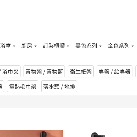
浴室
廚房
訂製櫃體
黑色系列
金色系列
/ 浴巾叉
置物架 / 置物籃
衛生紙架
皂盤 / 給皂器
器
電熱毛巾架
落水頭 / 地排