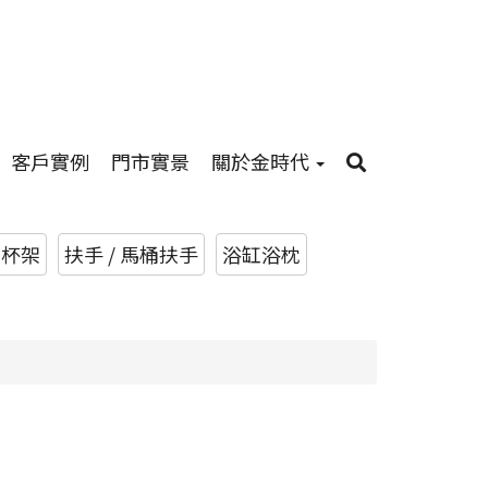
客戶實例
門市實景
關於金時代
杯架
扶手 / 馬桶扶手
浴缸浴枕