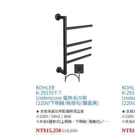
KOHLER
KOHL
K-29355T-7
K-293
Underscore 電熱毛巾架
Unde
(220V/下明線/無掛勾/霧面黑)
(22
★ 本款為高功率配電時須注意
★ 本
※220V / 50HZ / 40W
※220V 
※共有6種款式(上明線、下明線/ 隱藏式)🔗
●K-29355T/-A/-
※共有6
NT$15,250
$18,800
NT$1