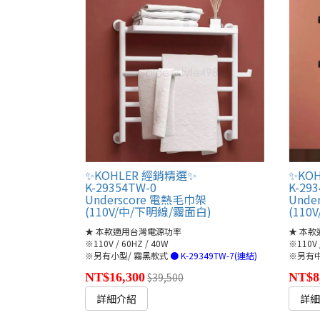
✨KOHLER 經銷精選✨
✨KO
K-29354TW-0
K-29
Underscore 電熱毛巾架
Unde
(110V/中/下明線/霧面白)
(11
★ 本款適用台灣電源功率
★ 本
※110V / 60HZ / 40W
※110V 
※另有小型/ 霧黑款式
● K-29349TW-7(連結)
※另有中
NT$16,300
$39,500
NT$8
詳細介紹
詳