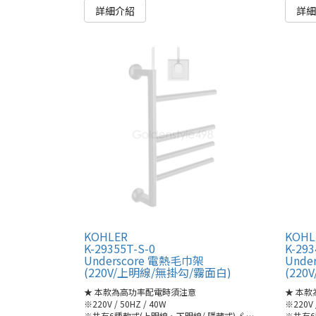
詳細介紹
詳
KOHLER
KOHL
K-29355T-S-0
K-293
Underscore 電熱毛巾架
Unde
(220V/上明線/無掛勾/霧面白)
(22
★ 本款為高功率配電時須注意
★ 本
※220V / 50HZ / 40W
※220V 
※共有6種款式(上明線、下明線/ 隱藏式)🔗
●K-29355T/-A/-
※共有6