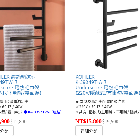
HLER 經銷精選✨
KOHLER
349TW-7
K-29349T-A-7
rscore 電熱毛巾架
Underscore 電熱毛巾架
0V/小/下明線/霧面黑)
(220V/隱藏式/有掛勾/霧面黑
款適用台灣電源功率
★ 本款為高功率配電時須注意
/ 60HZ / 40W
※220V / 50HZ / 40W
型/ 霧白款式
● K-29354TW-0(連結)
※共有6種款式(上明線、下明線/ 隱藏式
,900
$19,800
NT$15,800
$19,500
細介紹
詳細介紹