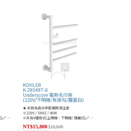
KOHLER
K-29349T-0
Underscore 電熱毛巾架
)
(220V/下明線/有掛勾/霧面白)
★ 本款為高功率配電時須注意
※220V / 50HZ / 40W
)🔗
●K-29355T/-A/-S(連結)
※共有6種款式(上明線、下明線/ 隱藏式)🔗
●K-29495T/-A/-S(連結)
NT$15,800
$19,500