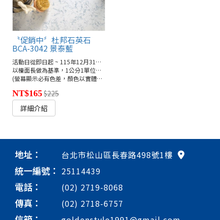
〝促銷中〞杜邦石英石
BCA-3042 景泰藍
活動日從即日起 ~ 115年12月31日截止
以檯面長做為基準，1公分1單位計價
(螢幕顯示必有色差，顏色以實體為準)
NT$165
$225
詳細介紹
地址：
台北市松山區長春路498號1樓
統一編號：
25114439
電話：
(02) 2719-8068
傳真：
(02) 2718-6757
信箱：
goldenstyle1991@gmail.com