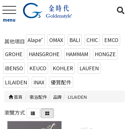
menu
Alape˘
OMAX
BALI
CHIC
EMCO
其他項目
GROHE
HANSGROHE
HAMMAM
HONGZE
iBENSO
KEUCO
KOHLER
LAUFEN
LILAIDEN
INAX
優質配件
首頁
衛浴配件
品牌
LILAIDEN
瀏覽方式