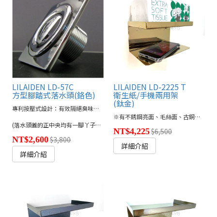
LILAIDEN LD-57C
LILAIDEN LD-2225 T
方型腳踏式落水頭(鉻色)
衛生紙/手機兩用架
(鈦金)
專利按壓式設計：有效隔絕臭味回流及蚊蠅蟑螂
※有不銹鋼亮面、毛絲面、古銅色、鈦金色、消光黑款式供選擇
(落水頭蓋的正中央均有一腳丫子圖形，該圖形亦可取消，有需求者請於訂購時特別註明。)
NT$4,225
$6,500
NT$2,600
$3,800
詳細介紹
詳細介紹