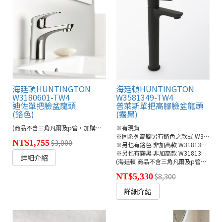
海廷頓HUNTINGTON
海廷頓HUNTINGTON
W3180601-TW4
W3581349-TW4
迪佐單把臉盆龍頭
普萊斯單把高腳臉盆龍頭
(鉻色)
(霧黑)
(商品不含三角凡爾及p管，加購另計900元)
※有現貨
※同系列高腳另有鉻色之款式 W3581301-TW4
NT$1,755
$3,000
※另也有鉻色 非加高款 W3181301-TW1
※另也有霧黑 非加高款 W3181349-TW4
詳細介紹
(海廷頓 商品不含三角凡爾及p管，加購另計900元)
NT$5,330
$8,300
詳細介紹