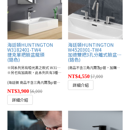
海廷頓HUNTINGTON
海廷頓HUNTINGTON
W3182401-TW4
W4520301-TW4
捷克單把臉盆龍頭
加德雙把3孔分離式臉盆龍頭
(鉻色)
(鉻色)
※同系列另有啞光黑之款式 W3182449-TW4
(商品不含三角凡爾及p管，加購另計900元)
※另也有加高款，此系列共有3種高度
NT$4,550
$7,000
(海廷頓 商品不含三角凡爾及p管，加購另計900元)
詳細介紹
NT$3,900
$6,000
詳細介紹