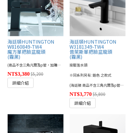
海廷頓HUNTINGTON
海廷頓HUNTINGTON
W8160849-TW4
W3181349-TW4
魔方單把臉盆龍頭
普萊斯單把臉盆龍頭
(霧黑)
(霧黑)
(商品不含三角凡爾及p管，加購另計900元)
按壓落水頭
NT$3,380
$5,200
※同系列另有: 鉻色 之款式
詳細介紹
(海廷頓 商品不含三角凡爾及p管，加購另計900元)
NT$3,770
$5,800
詳細介紹