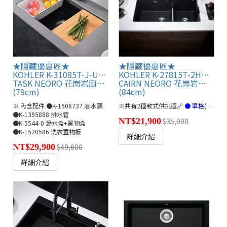
★隱藏優惠區★
★隱藏優惠區★
KOHLER K-31085T-J-UM1
KOHLER K-27815T-2HD-UM1
TASK NEORO 花崗岩廚房單槽
CAIRN NEORO 花崗岩兩用廚房雙槽盆
(79cm)
(84cm)
※ 內含配件 ●K-1506737 落水頭
※共有2種款式供挑選🔗
● 單格(連結)
●
●K-1395888 排水管
NT$21,900
$35,000
●K-5544-0 瀝水盒+置物盒
●K-1520586 洗衣置物板
詳細介紹
NT$29,900
$49,600
詳細介紹