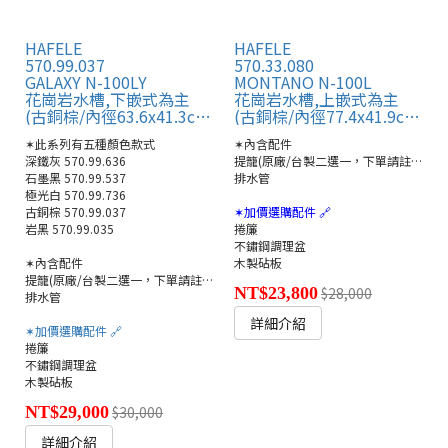
HAFELE
HAFELE
570.99.037
570.33.080
GALAXY N-100LY
MONTANO N-100L
花崗岩水槽,下嵌式為主
花崗岩水槽,上嵌式為主
(古銅棕/內徑63.6x41.3cm)
(古銅棕/內徑77.4x41.9cm/預挖孔設計)
✶此系列有五種顏色款式
✶內含配件
深鐵灰 570.99.636
提籠(原廠/台製二選一，下單請註明)
石墨黑 570.99.537
排水管
極光白 570.99.736
古銅棕 570.99.037
✶加價選購配件 🔗
岩黑 570.99.035
捲簾
不鏽鋼調理盆
✶內含配件
木製砧板
提籠(原廠/台製二選一，下單請註明)
NT$23,800
$28,000
排水管
詳細介紹
✶加價選購配件 🔗
捲簾
不鏽鋼調理盆
木製砧板
NT$29,000
$30,000
詳細介紹