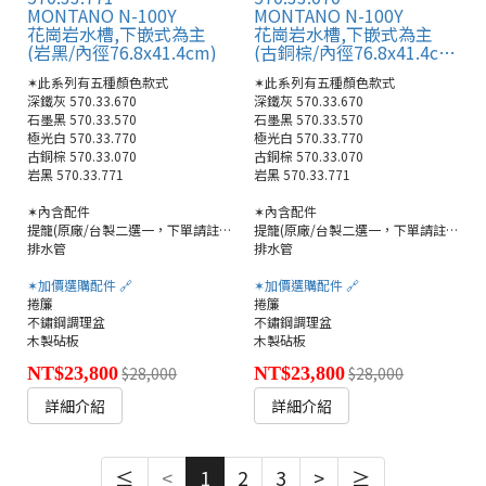
MONTANO N-100Y
MONTANO N-100Y
花崗岩水槽,下嵌式為主
花崗岩水槽,下嵌式為主
(岩黑/內徑76.8x41.4cm)
(古銅棕/內徑76.8x41.4cm)
✶此系列有五種顏色款式
✶此系列有五種顏色款式
深鐵灰 570.33.670
深鐵灰 570.33.670
石墨黑 570.33.570
石墨黑 570.33.570
極光白 570.33.770
極光白 570.33.770
古銅棕 570.33.070
古銅棕 570.33.070
岩黑 570.33.771
岩黑 570.33.771
✶內含配件
✶內含配件
提籠(原廠/台製二選一，下單請註明)
提籠(原廠/台製二選一，下單請註明)
排水管
排水管
✶加價選購配件 🔗
✶加價選購配件 🔗
捲簾
捲簾
不鏽鋼調理盆
不鏽鋼調理盆
木製砧板
木製砧板
NT$23,800
$28,000
NT$23,800
$28,000
詳細介紹
詳細介紹
≤
<
1
2
3
>
≥