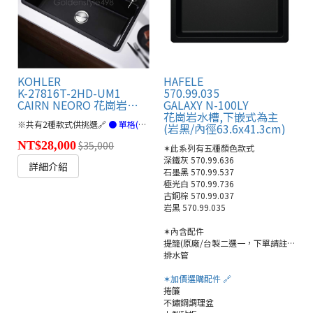
KOHLER
HAFELE
K-27816T-2HD-UM1
570.99.035
CAIRN NEORO 花崗岩廚房水槽(80cm)
GALAXY N-100LY
花崗岩水槽,下嵌式為主
※共有2種款式供挑選🔗
● 單格(連結)
● 雙格(連結)
(岩黑/內徑63.6x41.3cm)
NT$28,000
$35,000
✶此系列有五種顏色款式
深鐵灰 570.99.636
詳細介紹
石墨黑 570.99.537
極光白 570.99.736
古銅棕 570.99.037
岩黑 570.99.035
✶內含配件
提籠(原廠/台製二選一，下單請註明)
排水管
✶加價選購配件 🔗
捲簾
不鏽鋼調理盆