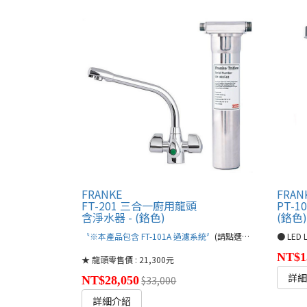
FRANKE
FRAN
FT-201 三合一廚用龍頭
PT-1
含淨水器 - (鉻色)
(鉻色
〝※本產品包含 FT-101A 過濾系統〞
(請點選文字連結)
NT$1
★ 龍頭零售價 : 21,300元
詳
NT$28,050
$33,000
詳細介紹