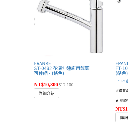
FRANKE
FRAN
ST-0482 花灑伸縮廚用龍頭
FT-
可伸縮 - (鉻色)
(鉻色
〝※本產
NT$10,800
$12,100
※僅有
詳細介紹
★ 龍頭零
NT$1
詳