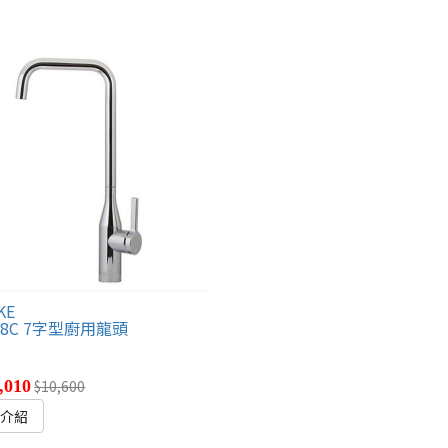
KE
208C 7字型廚用龍頭
)
,010
$10,600
細介紹