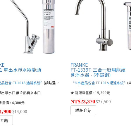
KE
FRANKE
101 單出水淨水器龍頭
FT-1339T 三合一廚用龍頭
)
含淨水器 - (不鏽鋼)
品包含 FT-101A 過濾系統〞
(請點選文字連結)
〝※本產品包含 FT-101A 過濾系統〞
(請
單出淨水口 無冷熱自來水口
★ 龍頭零售價 : 15,300元
NT$23,370
$27,500
售價 : 4,300元
詳細介紹
1,900
$14,000
細介紹