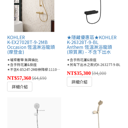
KOHLER
★隱藏優惠區★KOHLER
K-EX27028T-9-2MB
K-26328T-9-BL
Occasion 恆溫淋浴龍頭
Anthem 恆溫淋浴龍頭
(摩登金)
(原質黑) - 不含下出水
✶璀璨奢華 無與倫比
✶含手持花灑&掛座
✶含手持花灑&掛座
✶另有下出水之款式K-26327T-9-BL
✶不含K-8524T-2MB伸降桿:11100元,需另購
NT$35,300
$94,000
NT$57,360
$64,690
詳細介紹
詳細介紹