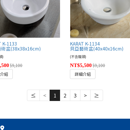
 K-1133
KARAT K-1134
盆(38x38x16cm)
貝亞藝術盆(40x40x16cm)
頭)
(不含龍頭)
,500
$9,100
NT$5,500
$9,100
細介紹
詳細介紹
≤
<
1
2
3
>
≥