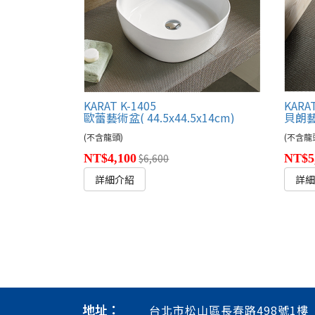
KARAT K-1405
KARAT
歐蕾藝術盆( 44.5x44.5x14cm)
貝朗藝術
(不含龍頭)
(不含龍
NT$4,100
$6,600
NT$5
詳細介紹
詳
地址：
台北市松山區長春路498號1樓