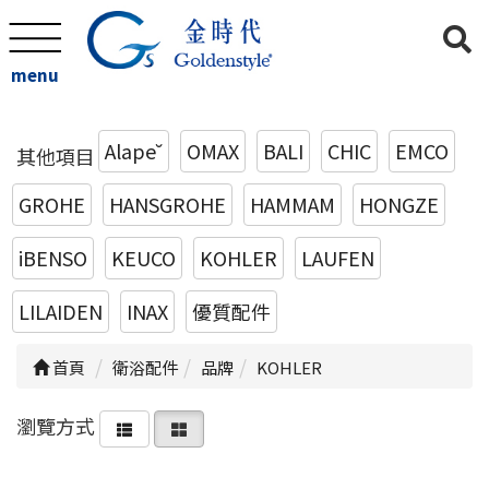
menu
Alape˘
OMAX
BALI
CHIC
EMCO
其他項目
GROHE
HANSGROHE
HAMMAM
HONGZE
iBENSO
KEUCO
KOHLER
LAUFEN
LILAIDEN
INAX
優質配件
首頁
衛浴配件
品牌
KOHLER
瀏覽方式