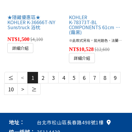
★隱藏優惠區★
KOHLER
KOHLER K-36666T-NY
K-78373T-BL
Sunstruck 浴枕
COMPONENTS 61cm 毛巾桿
(霧黑)
NT$1,500
$4,100
※此款式另有，拋光鉻色、法蘭金、羅曼銀、摩登金、霧黑，共五款
詳細介紹
NT$10,528
$12,600
詳細介紹
≤
<
1
2
3
4
5
6
7
8
9
10
>
≥
地址：
台北市松山區長春路498號1樓
統一編號：