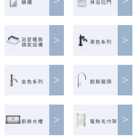
>
>
鏡櫃
淋浴拉門
>
>
浴室暖房
黑色系列
換氣設備
>
>
金色系列
廚房龍頭
>
>
廚房水槽
電熱毛巾架