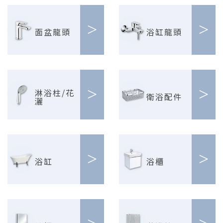
>
>
面盆龍頭
浴缸龍頭
>
>
淋浴柱/花
衛浴配件
灑
>
>
浴缸
浴櫃