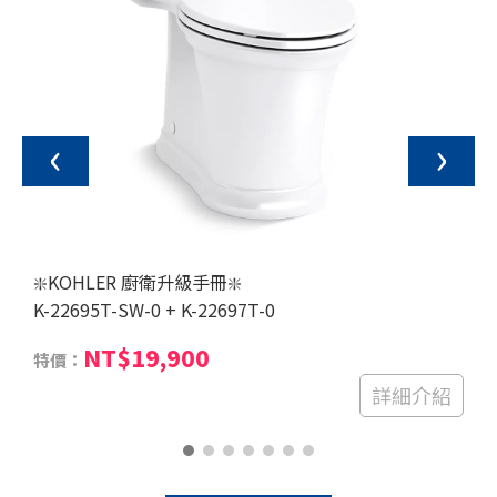
‹
›
❇️KOHLER 廚衛升級手冊❇️
K-22771TW-0
C3-255 電腦馬桶蓋
NT$18,900
特價：
(非藏線款,含遙控器)
詳細介紹