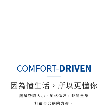
雅
Crafts 工藝
低調中見驚喜，優雅中
細節之中看見生活的高
藏細節
度
藝術與功能的完美結合
COMFORT-
DRIVEN
因為懂生活，所以更懂你
無論空間大小、風格偏好，都能量身
打造最合適的方案。