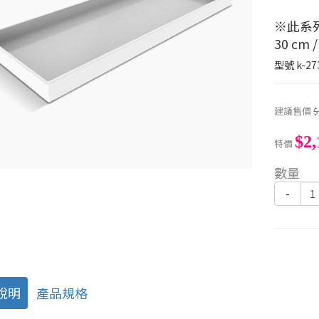
※此系
30 cm 
型號
k-27
建議售價
$
$2,
特價
數量
-
說明
產品規格