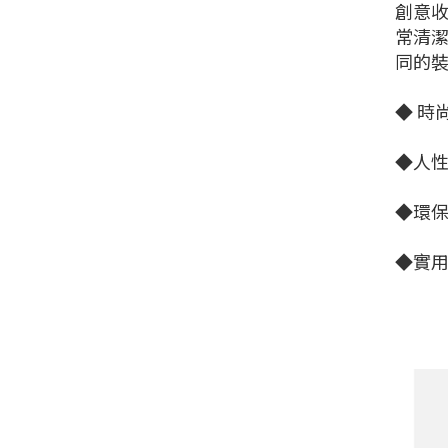
創意
常清潔
同的
◆ 時
◆人
◆環保
◆實用