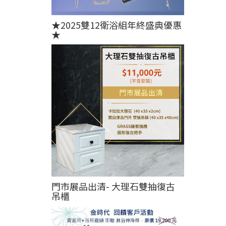
★2025雙12衛浴組年終盛典優惠
★
門市展品出清- 大理石雙抽復古
吊櫃