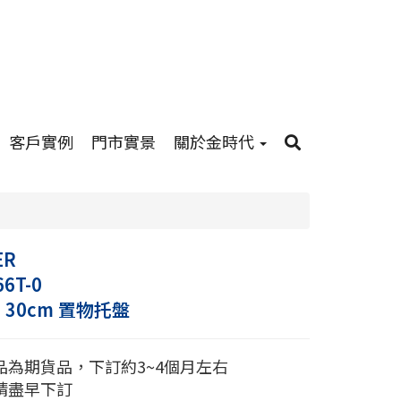
客戶實例
門市實景
關於金時代
ER
66T-0
es 30cm 置物托盤
品為期貨品，下訂約3~4個月左右
請盡早下訂