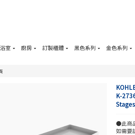
浴室
廚房
訂製櫃體
黑色系列
金色系列
頁
KOHL
K-273
Stag
●此商
如需要