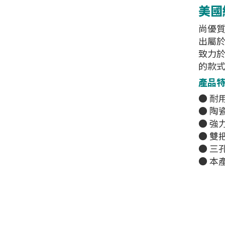
美國經
尚優質
出屬於
致力
的款
產品
● 耐
● 陶
● 強
● 雙
● 三
● 本