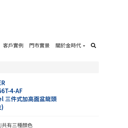
客戶實例
門市實景
關於金時代
ER
66T-4-AF
llel 三件式加高面盆龍頭
)
列共有三種顏色