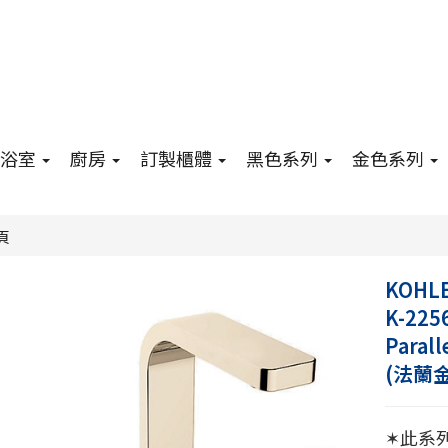
浴室
廚房
訂製櫃體
黑色系列
金色系列
頁
KOHL
K-225
Para
(法蘭金
✶此系