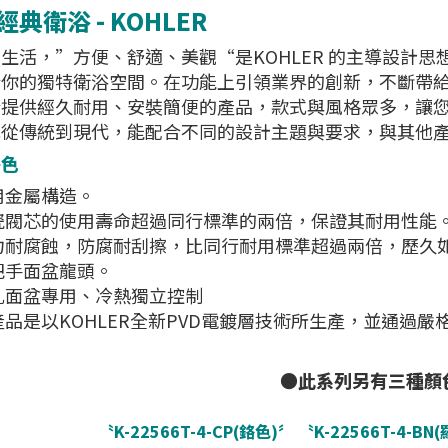
典衛浴 - KOHLER
生活，”方便、舒適、美觀“是KOHLER 的主導設計思
你的獨特衛浴空間。在功能上引領業界的創新，不斷帶給消
於提供經久耐用、安裝簡便的產品，款式與風格眾多，讓
式從傳統到現代，能配合不同的設計主題與要求，與其他
特色
用金屬構造。
瓷閥芯的使用壽命超過同行標準的兩倍，保證其耐用性能
力耐腐蝕，防腐耐刮擦，比同行耐用標準超過兩倍，歷久
把手面盆龍頭。
孔面盆專用、冷熱獨立控制
產品是以KOHLER全新PVD電鍍層技術所生產，並通過
●此系列另有三種顏
〝K-22566T-4-CP(鉻色)〞
〝K-22566T-4-BN