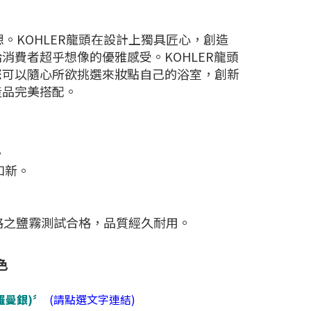
想。KOHLER龍頭在設計上獨具匠心，創造
費者超乎想像的優雅感受。KOHLER龍頭
您可以隨心所欲挑選來妝點自己的浴室，創新
產品完美搭配。
。
如新。
嚴格之鹽霧測試合格，品質經久耐用。
色
(羅曼銀)〞
​
(請點選文字連結)