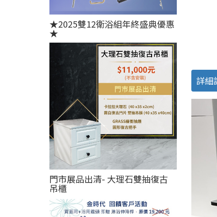
★2025雙12衛浴組年終盛典優惠
★
詳細
門市展品出清- 大理石雙抽復古
吊櫃