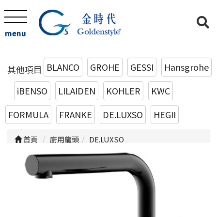
menu
BLANCO
GROHE
GESSI
Hansgrohe
其他項目
iBENSO
LILAIDEN
KOHLER
KWC
FORMULA
FRANKE
DE.LUXSO
HEGII
首頁
廚用龍頭
DE.LUXSO