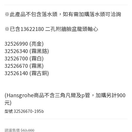
※此產品不包含落水頭，如有需加購落水頭可洽詢
※已含13622180 二孔附牆臉盆龍頭軸心
32526990 (亮金)
32526340 (霧黑鉻)
32526700 (霧白)
32526670 (霧黑)
32526140 (霧古銅)
(Hansgrohe商品不含三角凡爾及p管，加購另計900
元)
型號
32526670-195b
建議售價
$63,000