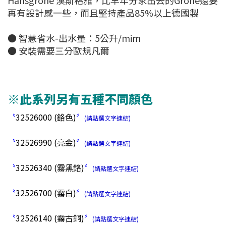
Hansgrohe 漢斯格雅，比早年分家出去的Grohe還要
再有設計感一些，而且堅持產品85%以上德國製
● 智慧省水-出水量：5公升/mim
● 安裝需要三分歐規凡爾
※此系列另有五種不同顏色
〝
32526000 (鉻色)
〞
(請點選文字連結)
〝
32526990 (亮金)
〞
(請點選文字連結)
〝
32526340 (霧黑鉻)
〞
(請點選文字連結)
〝
32526700 (霧白)
〞
(請點選文字連結)
〝
32526140 (霧古銅)
〞
(請點選文字連結)