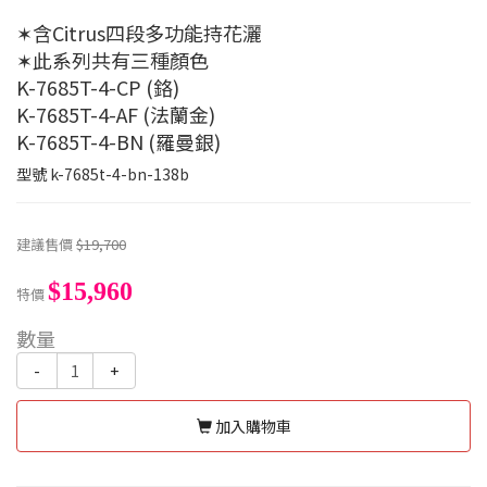
✶含Citrus四段多功能持花灑
✶此系列共有三種顏色
K-7685T-4-CP (鉻)
K-7685T-4-AF (法蘭金)
K-7685T-4-BN (羅曼銀)
型號
k-7685t-4-bn-138b
建議售價
$19,700
$15,960
特價
數量
-
+
加入購物車