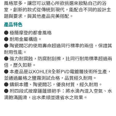
風格眾多，讓您可以隨心所欲挑選來妝點自己的浴
室，創新的款式從傳統到現代，能配合不同的設計主
題與要求，與其他產品完美搭配。
產品特色
● 極簡摩登的都會風格
● 耐用金屬構造。
● 陶瓷閥芯的使用壽命超過同行標準的兩倍，保證其
耐用性能。
● 強力耐腐蝕，防腐耐刮擦，比同行耐用標準超過兩
倍，歷久如新。
● 本產品是以KOHLER全新PVD電鍍層技術所生產，
並通過嚴格之鹽霧測試合格，品質經久耐用。
● 鑄銅本體、陶瓷閥芯，優良材質，經久耐用。
● 附四段式按摩蓮蓬頭把手：將水滴內混入空氣、水
滴飽滿圓滑，出水柔順並達省水之效果。