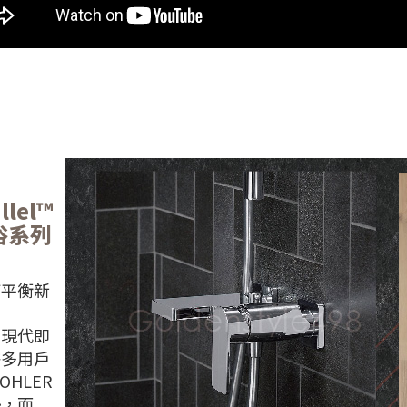
llel™
衛浴系列
何平衡新
：
和現代即
許多用戶
OHLER
勢，而