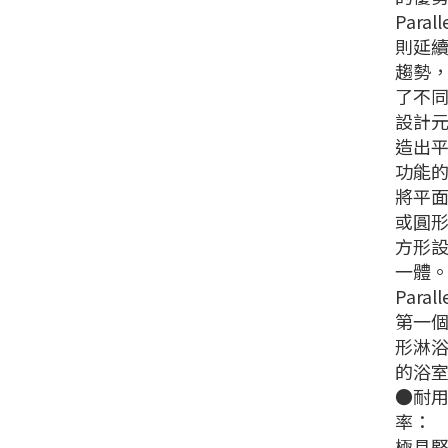
Paral
則延
趨勢
了不
設計
造出
功能
將平
或圓
方形
一體
Paral
第一
形淋
的浴
●耐
率：
極具