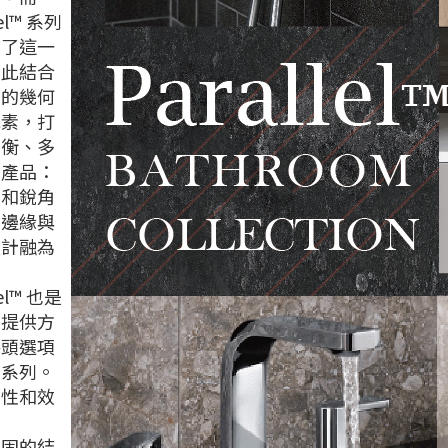
lel™ 系列
續了這一
，此結合
同的幾何
元素，打
平衡、多
的產品：
面和銳角
形邊緣與
設計融為
。
lel™ 也是
個提供方
浴頭選項
室系列。
用性和效
堅固的結