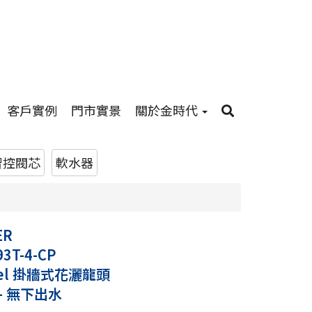
客戶實例
門市實景
關於金時代
智控閥芯
軟水器
ER
93T-4-CP
llel 掛牆式花灑龍頭
 - 無下出水