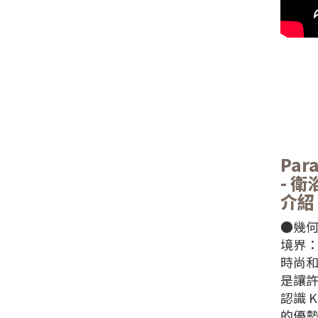
Para
- 
介紹
●幾
境界
時尚
是讓
認識 K
的優