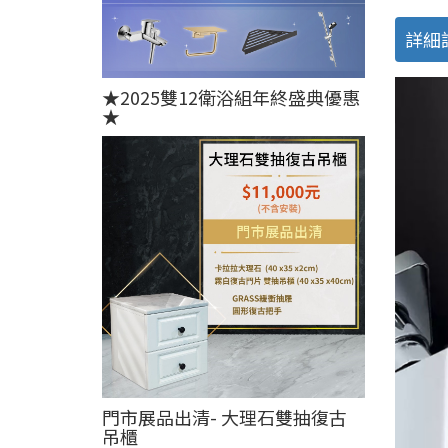
詳細
★2025雙12衛浴組年終盛典優惠
★
門市展品出清- 大理石雙抽復古
吊櫃