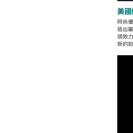
美國經
時尚優
造出屬
頭致
新的