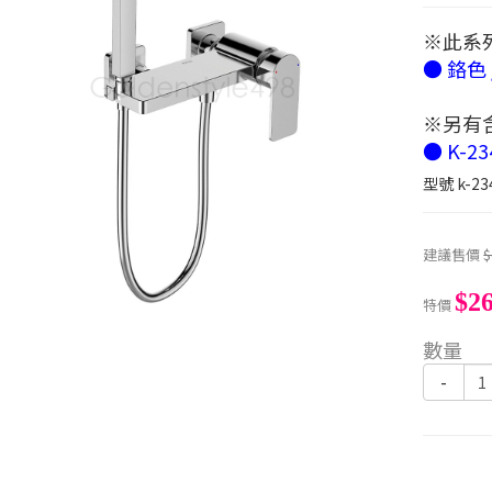
※此系
● 鉻色 
※另有
● K-23
型號
k-23
建議售價
$
$26
特價
數量
-