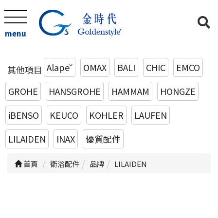
menu
Alape˘
OMAX
BALI
CHIC
EMCO
其他項目
GROHE
HANSGROHE
HAMMAM
HONGZE
iBENSO
KEUCO
KOHLER
LAUFEN
LILAIDEN
INAX
優質配件
首頁
衛浴配件
品牌
LILAIDEN