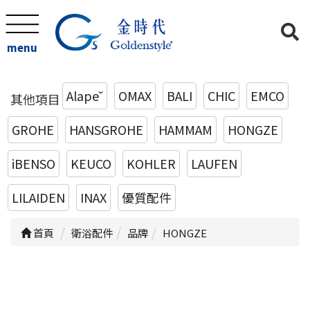
menu
Alape˘
OMAX
BALI
CHIC
EMCO
其他項目
GROHE
HANSGROHE
HAMMAM
HONGZE
iBENSO
KEUCO
KOHLER
LAUFEN
LILAIDEN
INAX
優質配件
首頁
衛浴配件
品牌
HONGZE