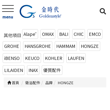
menu
Alape˘
OMAX
BALI
CHIC
EMCO
其他項目
GROHE
HANSGROHE
HAMMAM
HONGZE
iBENSO
KEUCO
KOHLER
LAUFEN
LILAIDEN
INAX
優質配件
首頁
衛浴配件
品牌
HONGZE