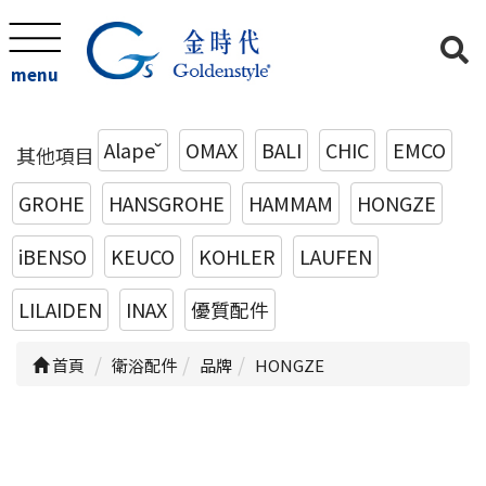
menu
Alape˘
OMAX
BALI
CHIC
EMCO
其他項目
GROHE
HANSGROHE
HAMMAM
HONGZE
iBENSO
KEUCO
KOHLER
LAUFEN
LILAIDEN
INAX
優質配件
首頁
衛浴配件
品牌
HONGZE