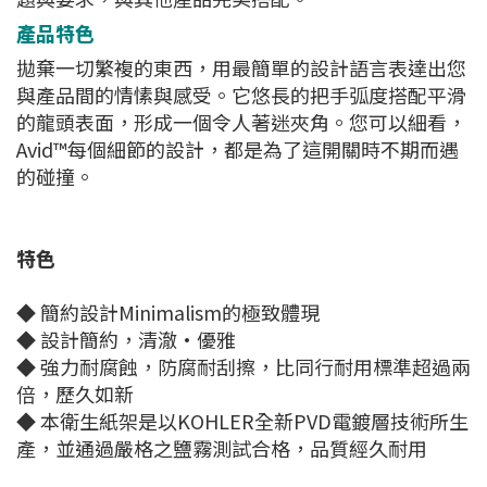
產品特色
拋棄一切繁複的東西，用最簡單的設計語言表達出您
與產品間的情愫與感受。它悠長的把手弧度搭配平滑
的龍頭表面，形成一個令人著迷夾角。您可以細看，
Avid™每個細節的設計，都是為了這開關時不期而遇
的碰撞。
特色
◆ 簡約設計Minimalism的極致體現
◆ 設計簡約，清澈·優雅
◆ 強力耐腐蝕，防腐耐刮擦，比同行耐用標準超過兩
倍，歷久如新
◆ 本衛生紙架是以KOHLER全新PVD電鍍層技術所生
產，並通過嚴格之鹽霧測試合格，品質經久耐用