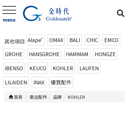
menu
Alape˘
OMAX
BALI
CHIC
EMCO
其他項目
GROHE
HANSGROHE
HAMMAM
HONGZE
iBENSO
KEUCO
KOHLER
LAUFEN
LILAIDEN
INAX
優質配件
首頁
衛浴配件
品牌
KOHLER