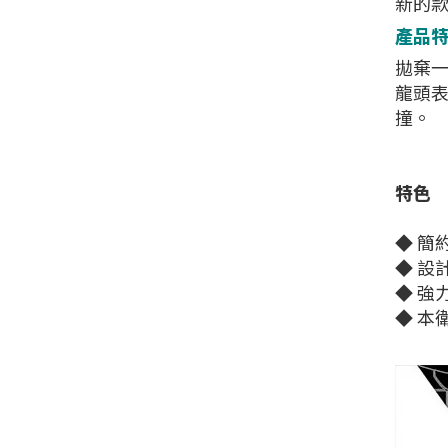
新的
產品
拋棄
龍頭表
撞。
特色
◆ 簡約
◆ 設
◆ 強
◆ 本