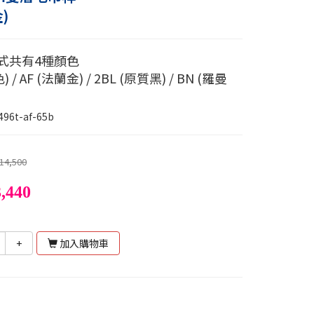
)
款式共有4種顏色
) / AF (法蘭金) / 2BL (原質黑) / BN (羅曼
496t-af-65b
14,500
,440
+
加入購物車