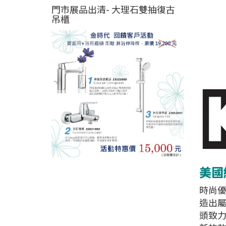
門市展品出清- 大理石雙抽復古
吊櫃
美國經
時尚優
造出屬
頭致