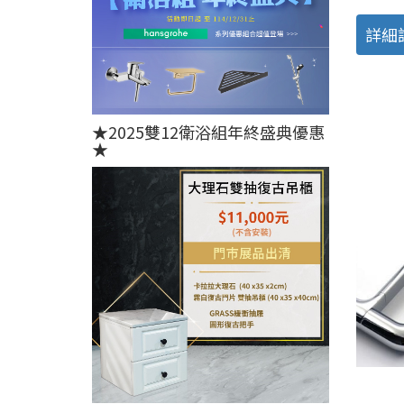
詳細
★2025雙12衛浴組年終盛典優惠
★