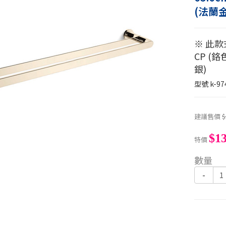
(法蘭金
※ 此
CP (鉻色
銀)
型號
k-97
建議售價
$
$13
特價
數量
-