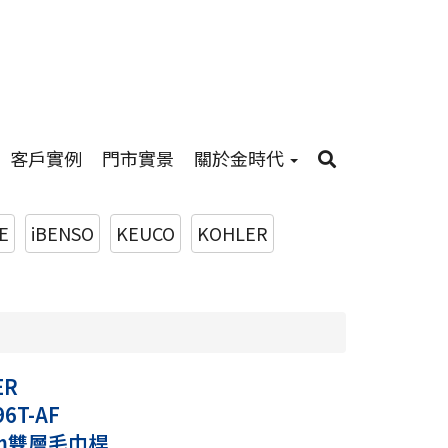
客戶實例
門市實景
關於金時代
E
iBENSO
KEUCO
KOHLER
ER
96T-AF
cm雙層毛巾桿