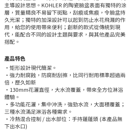
主導設計思想。KOHLER 的陶瓷臉盆表面有獨特的涂
層，質量精良不易留下斑點，刮痕或焦痕，令臉盆持
久光潔；獨特的加深設計可以起到防止水花飛濺的作
用，給您的使用帶來便利；創新的款式從傳統到現
代，能配合不同的設計主題與要求，與其他產品完美
搭配。
產品特色
‧矩形設計現代簡潔。
‧強力耐腐蝕，防腐耐刮擦，比同行耐用標準超過兩
倍，歷久如新
‧130mm花灑直徑，大水流覆蓋，帶來全方位淋浴
體驗。
‧多功能花灑，集中沖洗，強勁水流，大面積覆蓋；
三種水流滿足淋浴各種需求。
‧冷熱混合控制 / 出水部位：手持蓮蓬頭 (本產品無
下出水口)