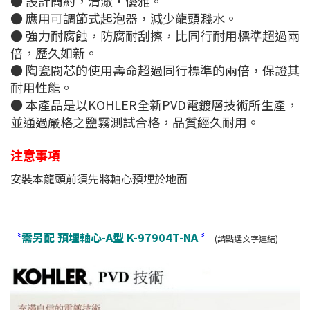
● 設計簡約，清澈·優雅。
● 應用可調節式起泡器，減少龍頭濺水。
● 強力耐腐蝕，防腐耐刮擦，比同行耐用標準超過兩
倍，歷久如新。
● 陶瓷閥芯的使用壽命超過同行標準的兩倍，保證其
耐用性能。
● 本產品是以KOHLER全新PVD電鍍層技術所生產，
並通過嚴格之鹽霧測試合格，品質經久耐用。
注意事項
安裝本龍頭前須先將軸心預埋於地面
〝
需另配 預埋軸心-A型 K-97904T-NA
〞
(請點選文字連結)