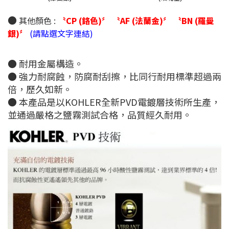
●
其他顏色 :
〝CP (鉻色)〞
〝AF (法蘭金)〞
〝BN (羅曼
銀)〞
(請點選文字連結)
● 耐用金屬構造。
● 強力耐腐蝕，防腐耐刮擦，比同行耐用標準超過兩
倍，歷久如新。
● 本產品是以KOHLER全新PVD電鍍層技術所生產，
並通過嚴格之鹽霧測試合格，品質經久耐用。