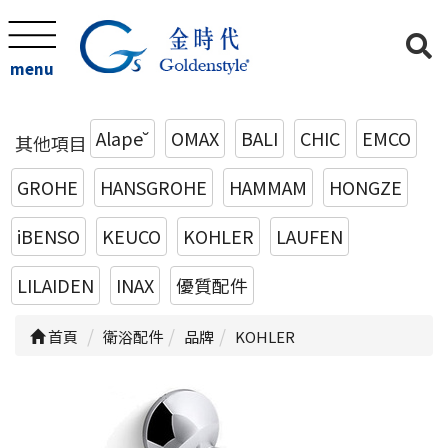
menu
Alape˘
OMAX
BALI
CHIC
EMCO
其他項目
GROHE
HANSGROHE
HAMMAM
HONGZE
iBENSO
KEUCO
KOHLER
LAUFEN
LILAIDEN
INAX
優質配件
首頁
衛浴配件
品牌
KOHLER