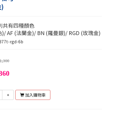
)
列共有四種顏色
色)/ AF (法蘭金)/ BN (羅曼銀)/ RGD (玫瑰金)
377t-rgd-6b
1,300
360
+
加入購物車