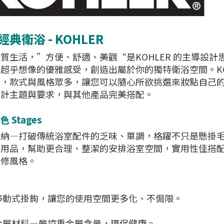
典衛浴 - KOHLER
質生活，”方便、舒適、美觀“是KOHLER 的主導設
超乎想像的優雅感受，創造出屬於你的獨特衛浴空間。KO
品，款式與風格眾多，讓您可以隨心所欲挑選來妝點自己
設計主題與要求，與其他產品完美搭配。
 Stages
收納—打破傳統浴室配件的乏味、單調，格躍不只是懸掛
用品，幫助更合理、整潔的安排浴室空間，實用性佳搭配
裝修風格。
移動式掛鉤，讓您的使用空間更多化、不侷限。
金屬材料—嚴控重金屬含量，環保健康。