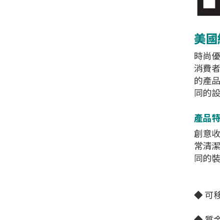
美國經
時尚優
消費者
的產
同的
產品特色
創意
常清潔
同的
◆ 可
◆ 質