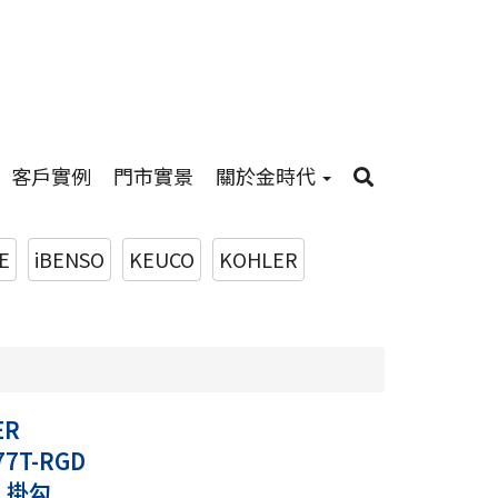
客戶實例
門市實景
關於金時代
E
iBENSO
KEUCO
KOHLER
ER
77T-RGD
s 掛勾