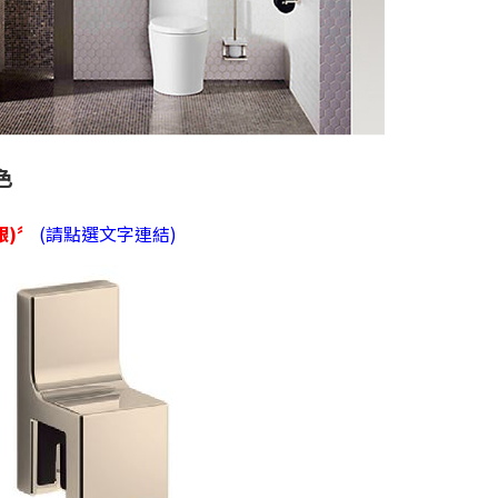
色
銀)〞
(請點選文字連結)