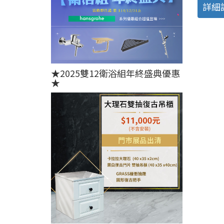
詳細
★2025雙12衛浴組年終盛典優惠
★