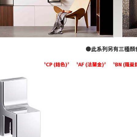
●此系列另有三種顏
〝CP (鉻色)〞
〝AF (法蘭金)〞
〝BN (羅曼