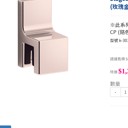
(玫瑰金
※此系
CP (鉻
型號
k-30
建議售價
$
$1,
特價
數量
-