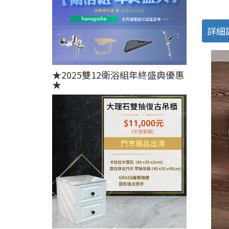
詳細
★2025雙12衛浴組年終盛典優惠
★