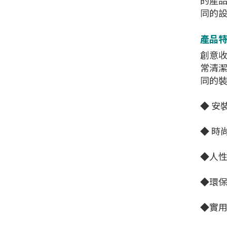
的產
同的
產品特色
創意
常清潔
同的
◆ 安
◆ 時
◆人
◆環保
◆實用