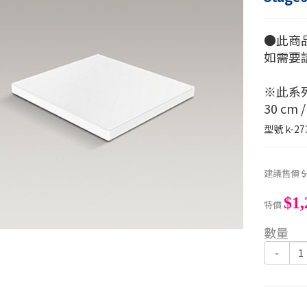
●此商
如需要
※此系
30 cm /
型號
k-27
建議售價
$
$1,
特價
數量
-