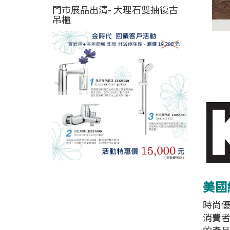
門市展品出清- 大理石雙抽復古
吊櫃
美國經
時尚優
消費者