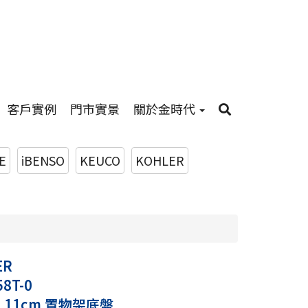
客戶實例
門市實景
關於金時代
E
iBENSO
KEUCO
KOHLER
ER
58T-0
es 11cm 置物架底盤