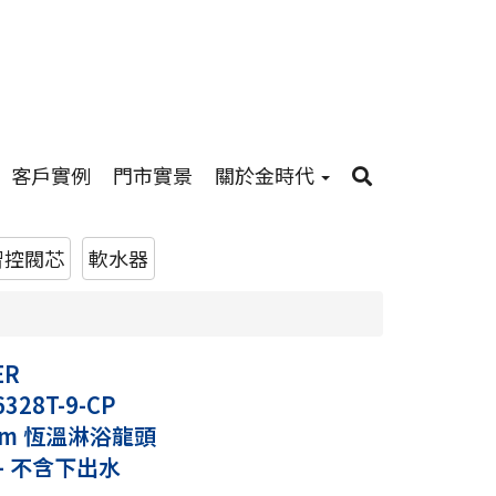
客戶實例
門市實景
關於金時代
智控閥芯
軟水器
ER
6328T-9-CP
hem 恆溫淋浴龍頭
 - 不含下出水