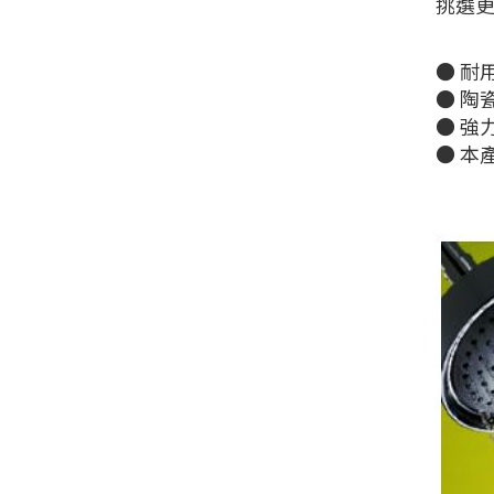
挑選
● 耐
● 陶
● 強
● 本