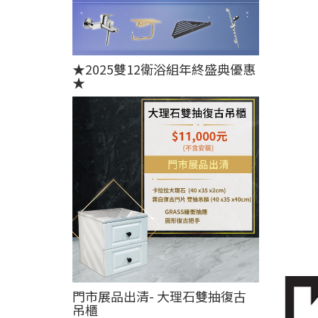
★2025雙12衛浴組年終盛典優惠
★
門市展品出清- 大理石雙抽復古
吊櫃