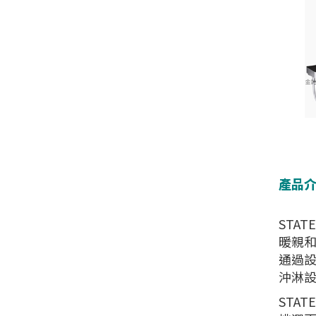
產品
STA
暖親
通過設
沖淋設
STA