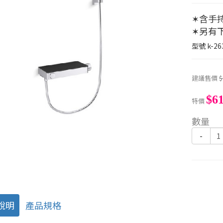
✶含手
✶另有下
型號
k-26
建議售價
$
$61
特價
數量
-
說明
產品規格