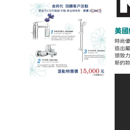
美國經
時尚優
造出屬
頭致
新的