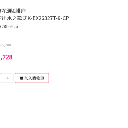
持花灑&掛座
出水之款式K-EX26327T-9-CP
328t-9-cp
75,200
,728
+
加入購物車