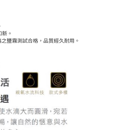
。
如新。
嚴格之鹽霧測試合格，品質經久耐用。