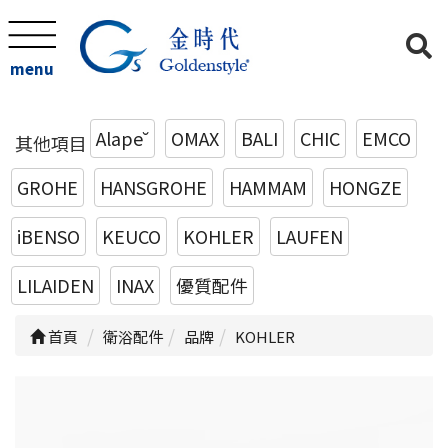
menu
Alape˘
OMAX
BALI
CHIC
EMCO
其他項目
GROHE
HANSGROHE
HAMMAM
HONGZE
iBENSO
KEUCO
KOHLER
LAUFEN
LILAIDEN
INAX
優質配件
首頁
衛浴配件
品牌
KOHLER