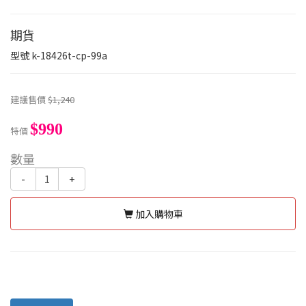
期貨
型號
k-18426t-cp-99a
建議售價
$1,240
$990
特價
數量
-
+
加入購物車