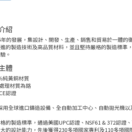
介紹
5年的發展，集設計、開發、生產、銷售和貿易於一體的
先進的製造技術及高品質材料，並且堅持嚴格的製造標準
體驗。
主體
00％純黃銅材質
面處理材質為鉻
洲CE認證
va採用全球進口鑄造設備、全自動加工中心、自動拋光機
。
格的製造標準，通過美國UPC認證、NSF61 & 372認證
大的設計能力，先後獲得230多項國家專利及110多項國