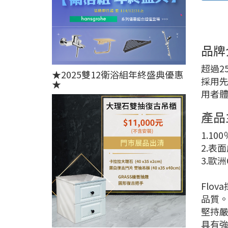
品牌
超過2
★2025雙12衛浴組年終盛典優惠
採用
★
用者
產品
1.1
2.表
3.歐
Flo
品質
堅持嚴
具有強