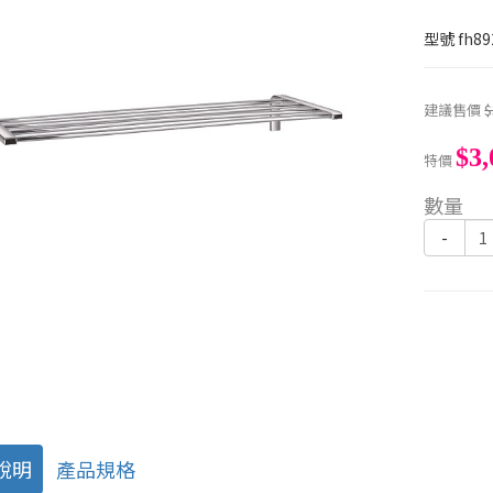
型號
fh89
建議售價
$
$3,
特價
數量
-
說明
產品規格