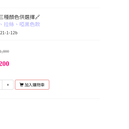
有三種顏色供選擇🔗
色、拉絲、啞黑色款
21-1-12b
1,800
200
+
加入購物車