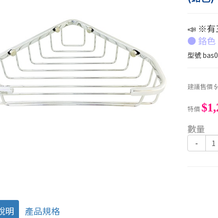
📣 ※
● 鉻
型號
bas0
建議售價
$
$1,
特價
數量
-
說明
產品規格