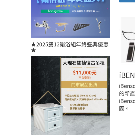
★2025雙12衛浴組年終盛典優惠
★
iB
iBe
的新
iBe
園。