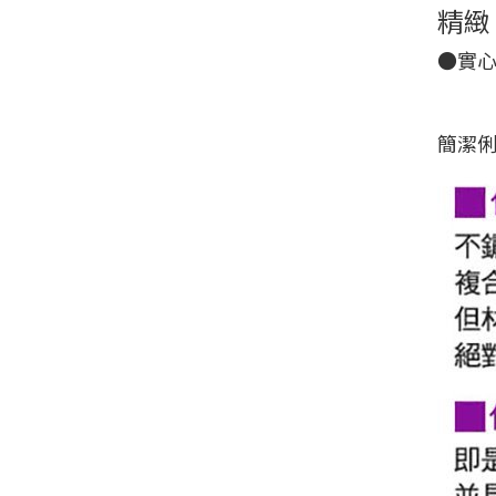
精緻
●實心
簡潔