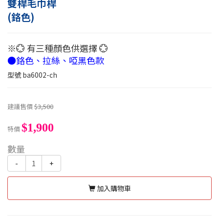
雙桿毛巾桿
(鉻色)
※💮 有三種顏色供選擇 💮
●鉻色、拉絲、啞黑色款
型號
ba6002-ch
建議售價
$3,500
$1,900
特價
數量
-
+
加入購物車