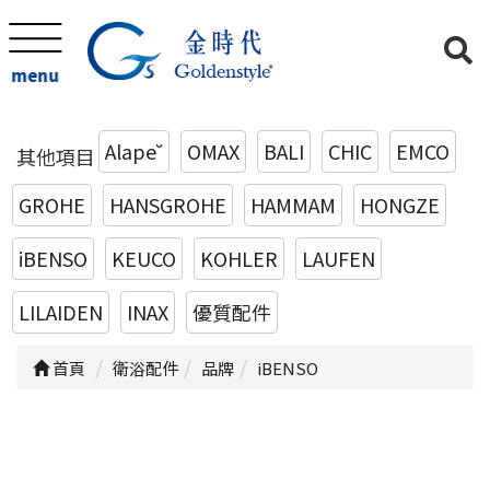
menu
Alape˘
OMAX
BALI
CHIC
EMCO
其他項目
GROHE
HANSGROHE
HAMMAM
HONGZE
iBENSO
KEUCO
KOHLER
LAUFEN
LILAIDEN
INAX
優質配件
首頁
衛浴配件
品牌
iBENSO