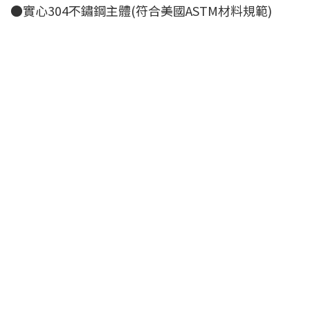
●實心304不鏽鋼主體(符合美國ASTM材料規範)
簡潔俐落的外觀設計，簡約中帶有圓弧的設計巧思。
看起來大方俐落卻不俗套，可以百搭各種衛浴風格。