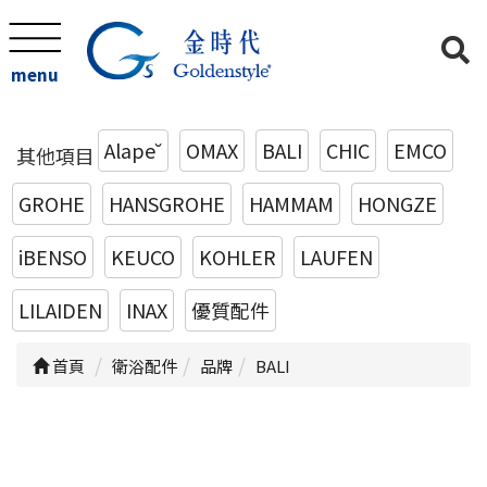
menu
Alape˘
OMAX
BALI
CHIC
EMCO
其他項目
GROHE
HANSGROHE
HAMMAM
HONGZE
iBENSO
KEUCO
KOHLER
LAUFEN
LILAIDEN
INAX
優質配件
首頁
衛浴配件
品牌
BALI