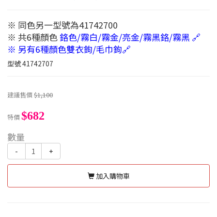
※ 同色另一型號為41742700
※ 共6種顏色
鉻色/霧白/霧金/亮金/霧黑鉻/霧黑 🔗
※ 另有6種顏色雙衣鉤/毛巾鉤🔗
型號
41742707
建議售價
$1,100
$682
特價
數量
-
+
加入購物車