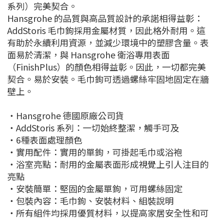
系列）完美契合。
Hansgrohe 的品質與高品質設計的承諾相得益彰：
AddStoris 毛巾鉤採用金屬材質，因此格外耐用。這
有助於永續利用資源，並減少環境中的塑膠含量。表
面易於清潔，與 Hansgrohe 衛浴專用表面
（FinishPlus）的顏色相得益彰。因此，一切都完美
契合。易於安裝。毛巾鉤可透過螺絲牢固地固定在牆
壁上。
・Hansgrohe 德國原廠公司貨
・AddStoris 系列：一切始終整潔，觸手可及
・6種表面處理顏色
・實用配件：實用的單鉤，​​可掛起毛巾或浴袍
・浴室亮點：耐用的金屬表面形成視覺上引人注目的
亮點
・安裝簡單：堅固的金屬單鉤，可用螺絲固定
・包裝內容：毛巾鉤、安裝材料、組裝說明
・所有組件均採用優質材料，以提高家居安全性和可