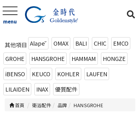
menu
Alape˘
OMAX
BALI
CHIC
EMCO
其他項目
GROHE
HANSGROHE
HAMMAM
HONGZE
iBENSO
KEUCO
KOHLER
LAUFEN
LILAIDEN
INAX
優質配件
首頁
衛浴配件
品牌
HANSGROHE