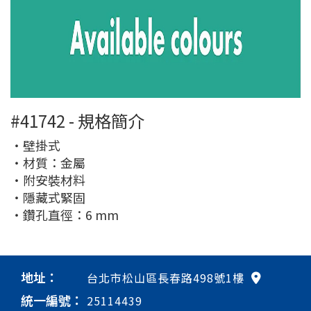
#41742 - 規格簡介
・壁掛式
・材質：金屬
・附安裝材料
・隱藏式緊固
・鑽孔直徑：6 mm
地址：
台北市松山區長春路498號1樓
統一編號：
25114439