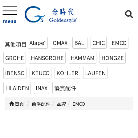
menu
Alape˘
OMAX
BALI
CHIC
EMCO
其他項目
GROHE
HANSGROHE
HAMMAM
HONGZE
iBENSO
KEUCO
KOHLER
LAUFEN
LILAIDEN
INAX
優質配件
首頁
衛浴配件
品牌
EMCO