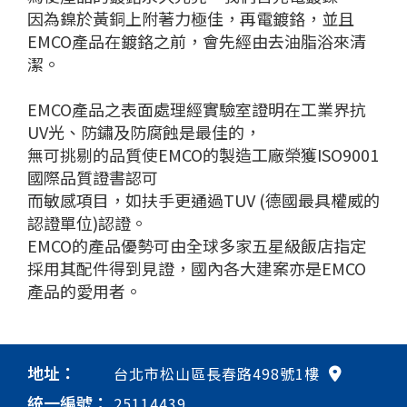
因為鎳於黃銅上附著力極佳，再電鍍鉻，並且
EMCO產品在鍍鉻之前，會先經由去油脂浴來清
潔。
EMCO產品之表面處理經實驗室證明在工業界抗
UV光、防鏽及防腐蝕是最佳的，
無可挑剔的品質使EMCO的製造工廠榮獲ISO9001
國際品質證書認可
而敏感項目，如扶手更通過TUV (德國最具權威的
認證單位)認證。
EMCO的產品優勢可由全球多家五星級飯店指定
採用其配件得到見證，國內各大建案亦是EMCO
產品的愛用者。
地址：
台北市松山區長春路498號1樓
統一編號：
25114439