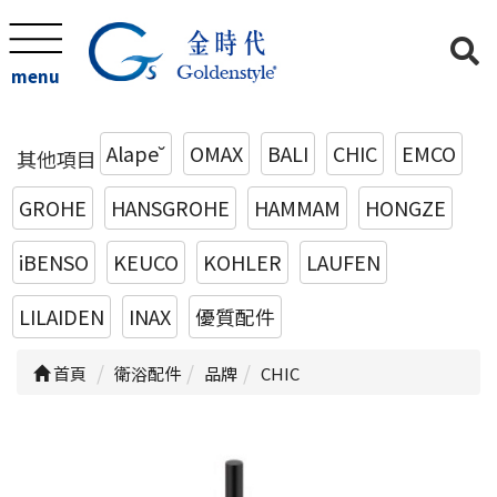
menu
Alape˘
OMAX
BALI
CHIC
EMCO
其他項目
GROHE
HANSGROHE
HAMMAM
HONGZE
iBENSO
KEUCO
KOHLER
LAUFEN
LILAIDEN
INAX
優質配件
首頁
衛浴配件
品牌
CHIC