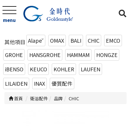
menu
Alape˘
OMAX
BALI
CHIC
EMCO
其他項目
GROHE
HANSGROHE
HAMMAM
HONGZE
iBENSO
KEUCO
KOHLER
LAUFEN
LILAIDEN
INAX
優質配件
首頁
衛浴配件
品牌
CHIC