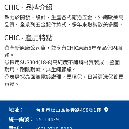
CHIC - 品牌介紹
致力於開發、設計、生產各式衛浴五金，外銷歐美高
品質。全系列五金配件款式，多年來熱銷歐美多國。
CHIC - 產品特點
◎全新原廠公司貨，並享有CHIC原廠5年產品保固服
務。
◎採用SUS304(18-8)高純度不鏽鋼材質製成，堅固
耐用，耐酸耐鹼，無生鏽顧慮。
◎表層採亮面無電鍍處理，更環保，日常清洗保養更
容易。
地址：
台北市松山區長春路498號1樓
統一編號：
25114439
電話：
(02) 2719-8068