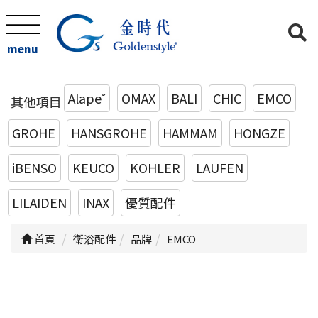
menu
Alape˘
OMAX
BALI
CHIC
EMCO
其他項目
GROHE
HANSGROHE
HAMMAM
HONGZE
iBENSO
KEUCO
KOHLER
LAUFEN
LILAIDEN
INAX
優質配件
首頁
衛浴配件
品牌
EMCO