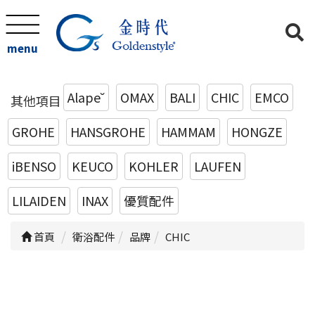
menu
Alape˘
OMAX
BALI
CHIC
EMCO
其他項目
GROHE
HANSGROHE
HAMMAM
HONGZE
iBENSO
KEUCO
KOHLER
LAUFEN
LILAIDEN
INAX
優質配件
首頁
衛浴配件
品牌
CHIC