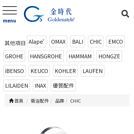
menu
Alape˘
OMAX
BALI
CHIC
EMCO
其他項目
GROHE
HANSGROHE
HAMMAM
HONGZE
iBENSO
KEUCO
KOHLER
LAUFEN
LILAIDEN
INAX
優質配件
首頁
衛浴配件
品牌
CHIC