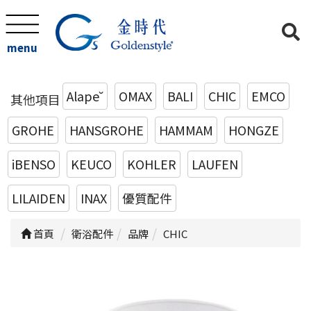
menu
Alape˘
OMAX
BALI
CHIC
EMCO
其他項目
GROHE
HANSGROHE
HAMMAM
HONGZE
iBENSO
KEUCO
KOHLER
LAUFEN
LILAIDEN
INAX
優質配件
首頁
衛浴配件
品牌
CHIC