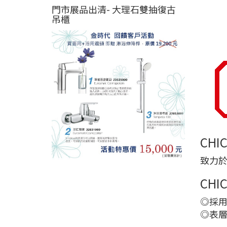
門市展品出清- 大理石雙抽復古
吊櫃
CHI
致力
CHI
◎採用
◎表