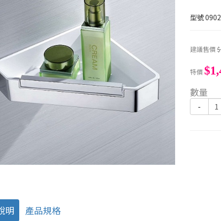
型號
0902
建議售價
$
$1,
特價
數量
-
說明
產品規格