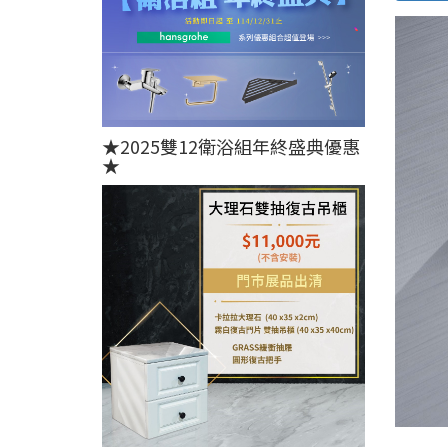
★2025雙12衛浴組年終盛典優惠
★