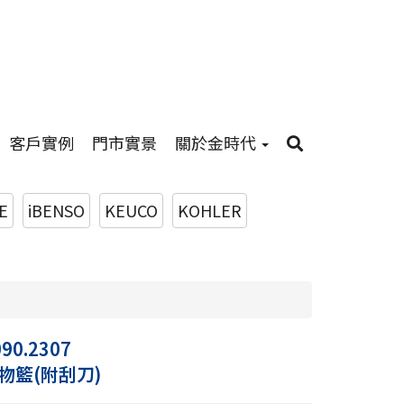
客戶實例
門市實景
關於金時代
E
iBENSO
KEUCO
KOHLER
090.2307
物籃(附刮刀)