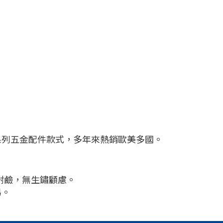
系列五金配件款式，多年來熱銷歐美多國。
酸耐鹼，無生鏽顧慮。
易。