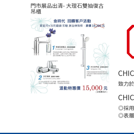
門市展品出清- 大理石雙抽復古
吊櫃
CHI
致力
CHI
◎採用
◎表