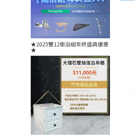
★2025雙12衛浴組年終盛典優惠
★