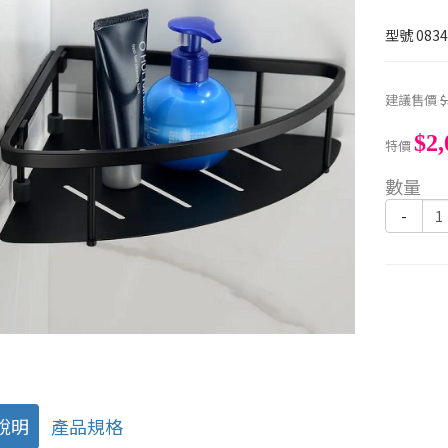
型號
0834
建議售價
$
$2,
特價
數量
-
說明
產品規格