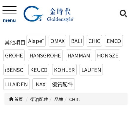
menu
Alape˘
OMAX
BALI
CHIC
EMCO
其他項目
GROHE
HANSGROHE
HAMMAM
HONGZE
iBENSO
KEUCO
KOHLER
LAUFEN
LILAIDEN
INAX
優質配件
首頁
衛浴配件
品牌
CHIC