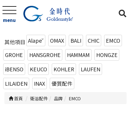
menu
Alape˘
OMAX
BALI
CHIC
EMCO
其他項目
GROHE
HANSGROHE
HAMMAM
HONGZE
iBENSO
KEUCO
KOHLER
LAUFEN
LILAIDEN
INAX
優質配件
首頁
衛浴配件
品牌
EMCO