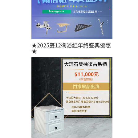
★2025雙12衛浴組年終盛典優惠
★