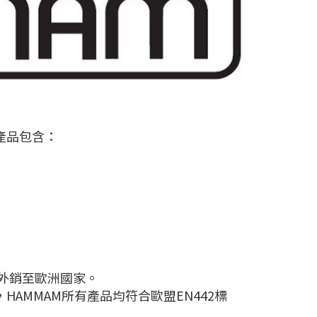
產品包含：
）
要外銷至歐洲國家。
AMMAM所有產品均符合歐盟EN442標