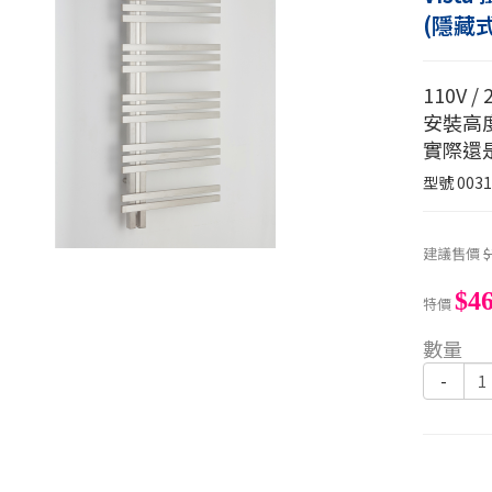
(隱藏式
110V /
安裝高
實際還
型號
0031
建議售價
$
$46
特價
數量
-