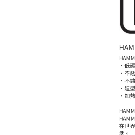
HA
HAM
•低
•不銹
•不鏽
•造
•加
HAM
HAM
在世界
準。