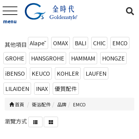
menu
Alape˘
OMAX
BALI
CHIC
EMCO
其他項目
GROHE
HANSGROHE
HAMMAM
HONGZE
iBENSO
KEUCO
KOHLER
LAUFEN
LILAIDEN
INAX
優質配件
首頁
衛浴配件
品牌
EMCO
瀏覽方式