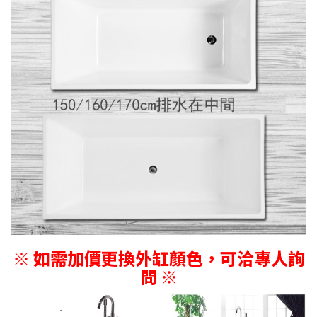
※ 如需加價更換外缸顏色，可洽專人詢
問 ※