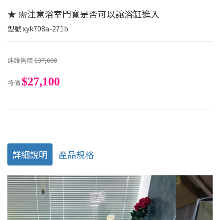
★ 需注意浴室門寬是否可以讓浴缸進入
型號
xyk708a-271b
建議售價
$37,000
$27,100
特價
詳細說明
產品規格